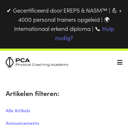
Gecertificeerd door EREPS & NASM™ |
+
✔
💪
4000 personal trainers opgeleid |
🌍
Internationaal erkend diploma |
Hulp
📞
nodig?
Artikelen filteren:
Alle Artikels
Announcements