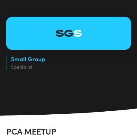
SG
S
Small Group
Specialist
PCA MEETUP