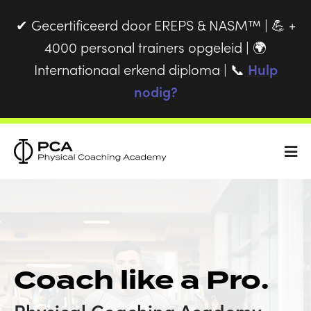
Gecertificeerd door EREPS & NASM™ |
+
✔
💪
4000 personal trainers opgeleid |
🌍
Internationaal erkend diploma |
Hulp
📞
nodig?
Coach like a Pro.
Physical Coaching Academy