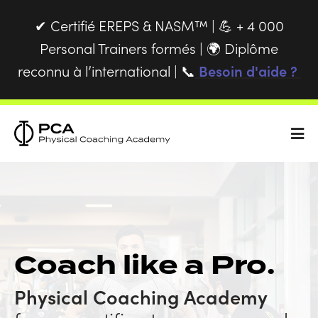
Certifié EREPS & NASM™ |
+ 4 000
✔
💪
Personal Trainers formés |
Diplôme
🌍
reconnu à l’international |
Besoin d'aide ?
📞
Coach like a Pro.
Physical Coaching Academy