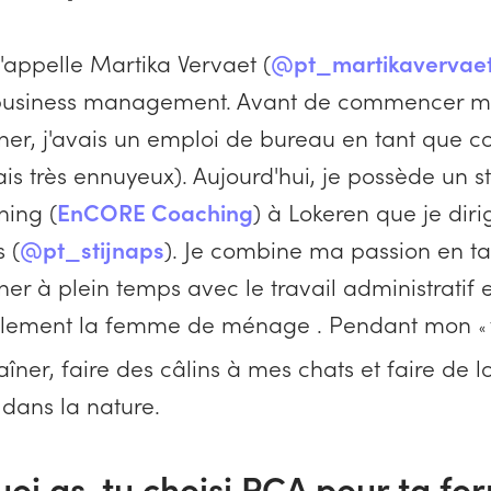
'appelle Martika Vervaet (
@pt_martikavervae
business management. Avant de commencer ma
iner, j'avais un emploi de bureau en tant que 
ais très ennuyeux). Aujourd'hui, je possède un s
ning (
EnCORE Coaching
) à Lokeren que je di
 (
@pt_stijnaps
). Je combine ma passion en t
ner à plein temps avec le travail administratif 
également la femme de ménage . Pendant mon
«
aîner, faire des câlins à mes chats et faire de 
ans la nature.
uoi as-tu choisi PCA pour ta fo