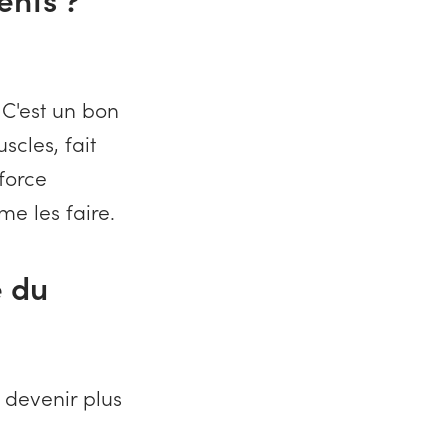
 C'est un bon
scles, fait
nforce
e les faire.
e du
t devenir plus