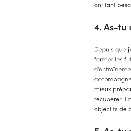
ont tant beso
4. As-tu 
Depuis que j'
former les f
d'entraînemen
accompagnent
mieux prépar
récupérer. En
objectifs de 
5. As-tu 