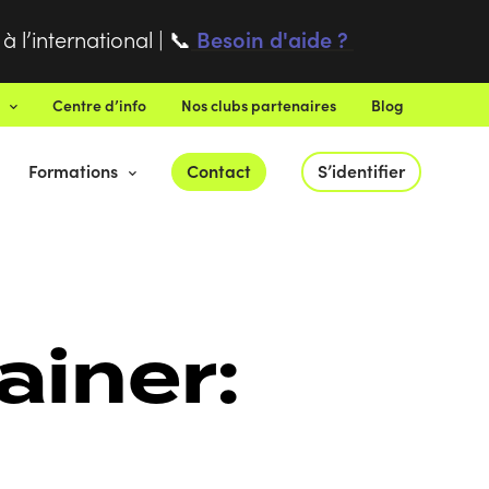
 l’international |
Besoin d'aide ?
📞
Centre d’info
Nos clubs partenaires
Blog
Formations
Contact
S’identifier
ainer: