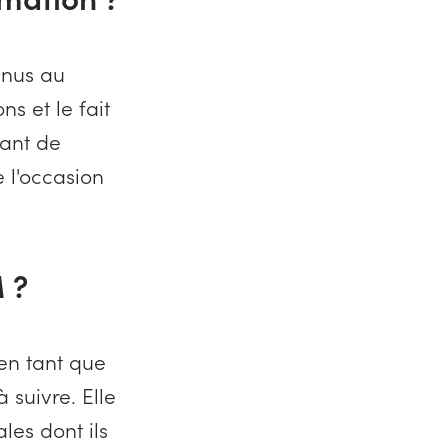
nnus au
ns et le fait
yant de
 l'occasion
 ?
en tant que
 suivre. Elle
es dont ils