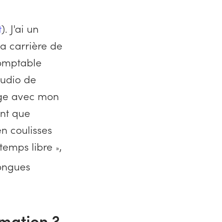
t
). J'ai un
 carrière de
comptable
tudio de
rige avec mon
ant que
en coulisses
temps libre
,
»
longues
rmation ?