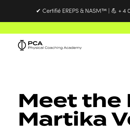
Certifié EREPS & NASM™ |
+ 4 
✔
💪
Meet the 
Martika V