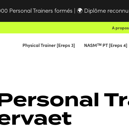
000 Personal Trainers formés |
Diplôme reconnu à
🌍
A propos
Physical Trainer [Ereps 3]
NASMᵀᴹ PT [Ereps 4]
Personal Tr
ervaet