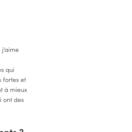
 j'aime
es qui
fortes et
t à mieux
i ont des
ents ?