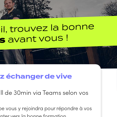
l, trouvez la bonne
avant vous !
s
z échanger de vive
ll de 30min via Teams selon vos
e vous y rejoindra pour répondre à vos
enter vers la bonne formation.