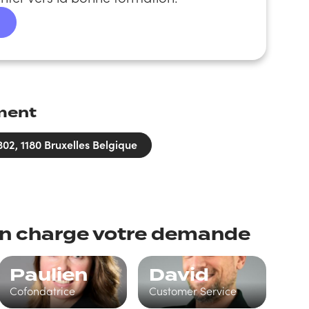
ment
02, 1180 Bruxelles Belgique
 en charge votre demande
Paulien
David
Cofondatrice
Customer Service