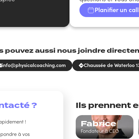
Planifier un call
s pouvez aussi nous joindre directe
info@physicalcoaching.com
Chaussée de Waterloo 13
ntacté ?
Ils prennent
apidement !
Fabrice
Fondateur & CEO
épondre à vos