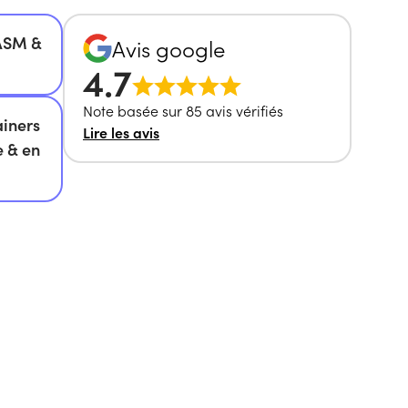
NASM &
Avis google
4.7
Note basée sur 85 avis vérifiés
ainers
Lire les avis
e & en