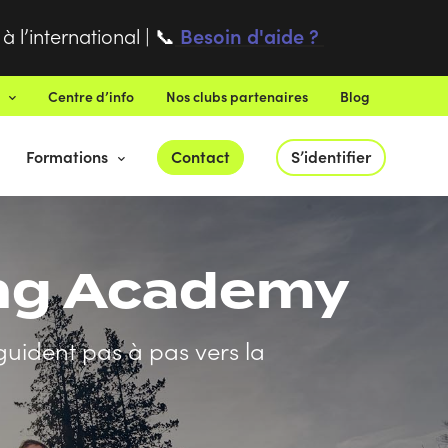
 l’international |
Besoin d'aide ?
📞
Centre d’info
Nos clubs partenaires
Blog
Formations
Contact
S’identifier
ing Academy
uident pas à pas vers la