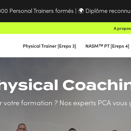
000 Personal Trainers formés |
Diplôme reconnu à
🌍
A propos
Physical Trainer [Ereps 3]
NASMᵀᴹ PT [Ereps 4]
hysical Coach
otre formation ? Nos experts PCA vous g