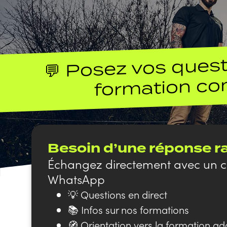
💬 Posez vos quest
formation 
Besoin d’une réponse r
Échangez directement avec un co
WhatsApp
💡 Questions en direct
📚 Infos sur nos formations
🧭 Orientation vers la formation a