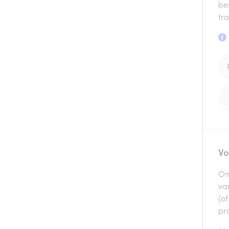
be
tra
Vo
Om
va
(o
pra