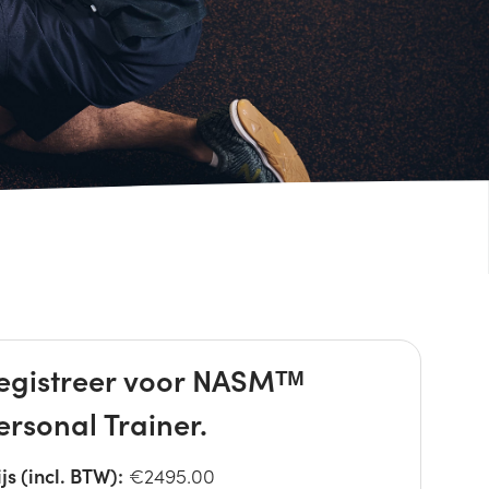
egistreer voor NASMᵀᴹ
ersonal Trainer.
ijs (incl. BTW):
€2495.00