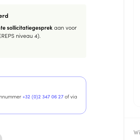
erd
te sollicitatiegesprek
aan voor
EREPS niveau 4).
foonnummer
+32 (0)2 347 06 27
of via
Wi