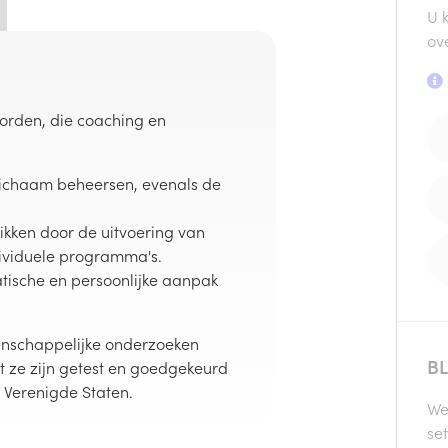
U 
ov
orden, die coaching en
 lichaam beheersen, evenals de
ikken door de uitvoering van
ndividuele programma's.
atische en persoonlijke aanpak
enschappelijke onderzoeken
BL
 ze zijn getest en goedgekeurd
e Verenigde Staten.
We
se