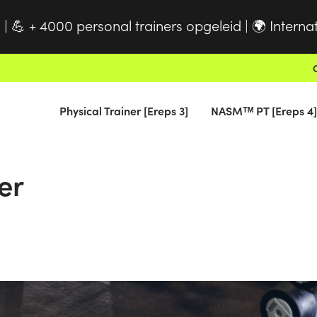
 |
+ 4000 personal trainers opgeleid |
Interna
💪
🌍
Physical Trainer [Ereps 3]
NASMᵀᴹ PT [Ereps 4]
er