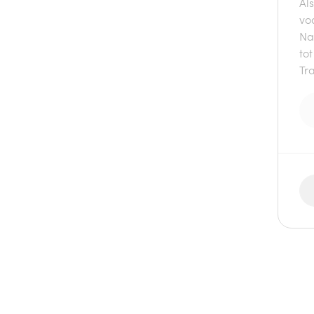
Als
vo
Na
to
Tra