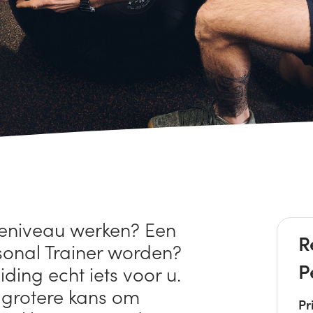
ieniveau werken? Een
R
onal Trainer worden?
P
ing echt iets voor u.
 grotere kans om
Pr