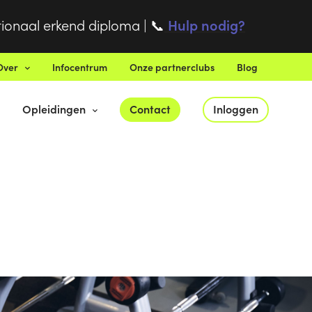
tionaal erkend diploma |
Hulp nodig?
📞
Over
Infocentrum
Onze partnerclubs
Blog
Opleidingen
Contact
Inloggen