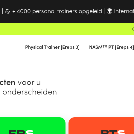
 |
+ 4000 personal trainers opgeleid |
Interna
💪
🌍
Physical Trainer [Ereps 3]
NASMᵀᴹ PT [Ereps 4]
ecten
voor u
t onderscheiden
FR
S
BT
S