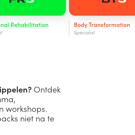
nal Rehabilitation
Body Transformation
st
Specialist
tippelen?
Ontdek
mma,
en workshops.
acks niet na te