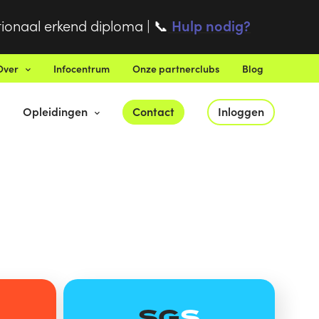
tionaal erkend diploma |
Hulp nodig?
📞
Over
Infocentrum
Onze partnerclubs
Blog
Opleidingen
Contact
Inloggen
SG
S