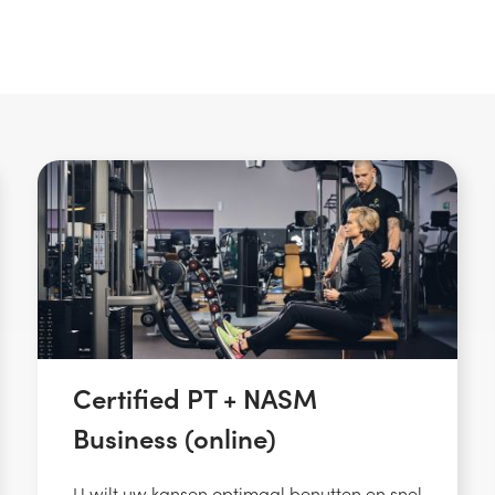
Certified PT + NASM
Business (online)
U wilt uw kansen optimaal benutten en snel