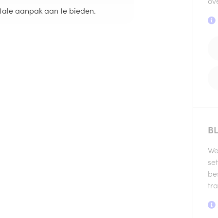
ov
natale aanpak aan te bieden.
BL
We
se
be
tra