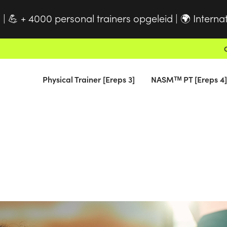
 |
+ 4000 personal trainers opgeleid |
Interna
💪
🌍
Physical Trainer [Ereps 3]
NASMᵀᴹ PT [Ereps 4]