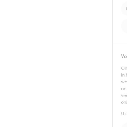
Vo
Om
in 
waa
ana
ve
on
U d