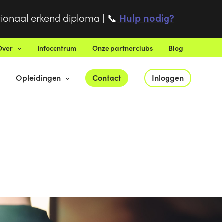
tionaal erkend diploma |
Hulp nodig?
📞
Over
Infocentrum
Onze partnerclubs
Blog
Opleidingen
Contact
Inloggen