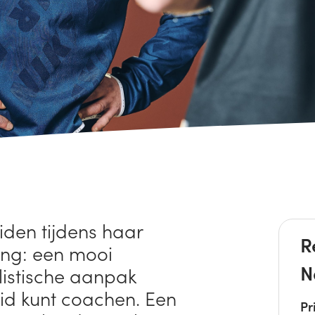
den tijdens haar
R
ing: een mooi
N
istische aanpak
eid kunt coachen. Een
Pr