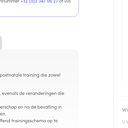
foonnummer
+32 (0)2 347 06 27
of via
postnatale training die zowel
n, evenals de veranderingen die
erschap en na de bevalling in
Wi
en.
effend trainingsschema op te
U 