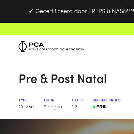
Gecertificeerd door EREPS & NASM™
✔
Pre & Post Natal
TYPE
DUUR
CEU'S
SPECIALISATIES
Course
2 dagen
1.2
FRS