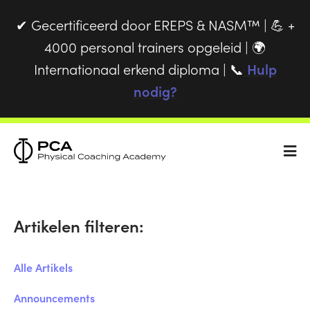
Gecertificeerd door EREPS & NASM™ |
+
✔
💪
4000 personal trainers opgeleid |
🌍
Internationaal erkend diploma |
Hulp
📞
nodig?
Artikelen filteren:
Alle Artikels
Announcements