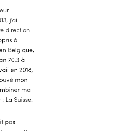
eur.
3, j'ai
e direction
ppris à
 en Belgique,
an 70.3 à
waii en 2018,
trouvé mon
combiner ma
: La Suisse.
it pas