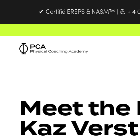
Certifié EREPS & NASM™ |
+ 4 
✔
💪
Meet the 
Kaz Verst