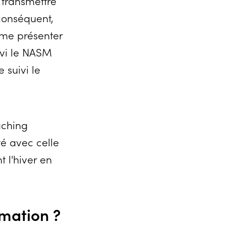
, transmettre
conséquent,
 me présenter
ivi le NASM
suivi le
aching
té avec celle
 l'hiver en
rmation ?