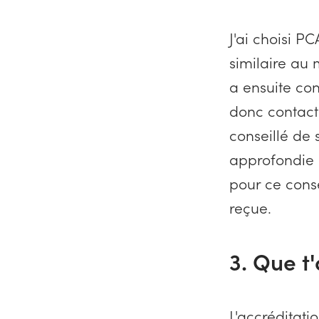
J'ai choisi PC
similaire au 
a ensuite con
donc contacté
conseillé de
approfondie d
pour ce conse
reçue.
3. Que t
L'accréditat