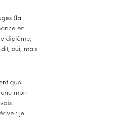
ruges (la
inance en
ce diplôme,
dit, oui, mais
ent quoi
obtenu mon
avais
rive : je