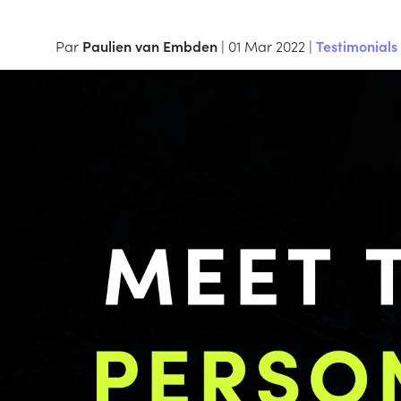
Par
Paulien van Embden
| 01 Mar 2022 |
Testimonials