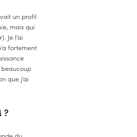
vait un profil
mie, mais qui
 Je l'ai
m'a fortement
naissance
ci beaucoup
n que j'ai
 ?
onde du