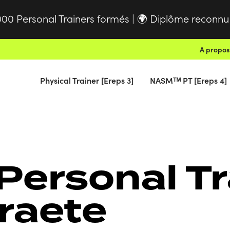
000 Personal Trainers formés |
Diplôme reconnu à
🌍
A propos
Physical Trainer [Ereps 3]
NASMᵀᴹ PT [Ereps 4]
Personal Tr
raete