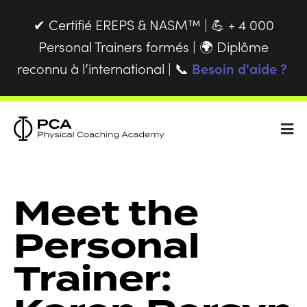
Certifié EREPS & NASM™ |
+ 4 000
✔
💪
Personal Trainers formés |
Diplôme
🌍
reconnu à l’international |
Besoin d'aide ?
📞
Meet the
Personal
Trainer: