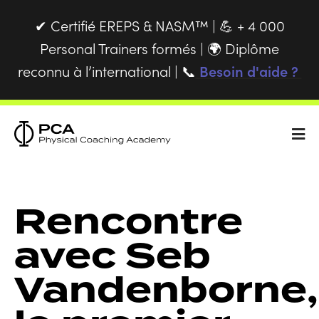
Certifié EREPS & NASM™ |
+ 4 000
✔
💪
Personal Trainers formés |
Diplôme
🌍
reconnu à l’international |
Besoin d'aide ?
📞
Rencontre
avec Seb
Vandenborne,